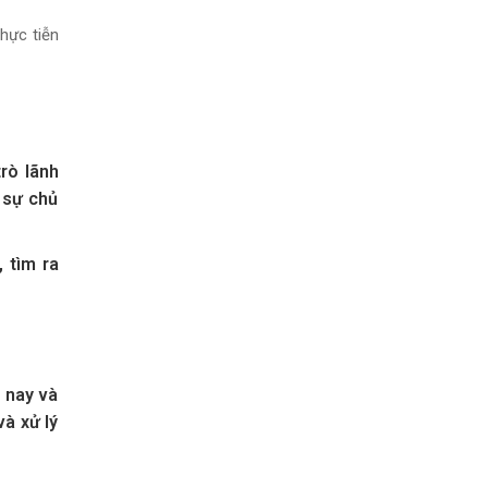
hực tiễn
rò lãnh
 sự chủ
 tìm ra
m nay và
và xử lý