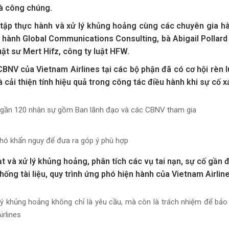
và công chúng.
n tập thực hành và xử lý khủng hoảng cùng các chuyên gia h
u hành Global Communications Consulting, bà Abigail Pollard
t sư Mert Hifz, công ty luật HFW.
CBNV của Vietnam Airlines tại các bộ phận đã có cơ hội rèn 
cải thiện tính hiệu quả trong công tác điều hành khi sự cố xả
ới gần 120 nhân sự gồm Ban lãnh đạo và các CBNV tham gia
phó khẩn nguy để đưa ra góp ý phù hợp
 và xử lý khủng hoảng, phân tích các vụ tai nạn, sự cố gần 
thống tài liệu, quy trình ứng phó hiện hành của Vietnam Airlin
lý khủng hoảng không chỉ là yêu cầu, mà còn là trách nhiệm để bảo
irlines