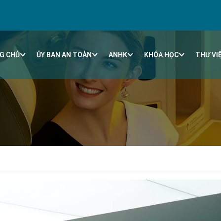
G CHỦ
ỦY BAN AN TOÀN
ANHK
KHÓA HỌC
THƯ VI