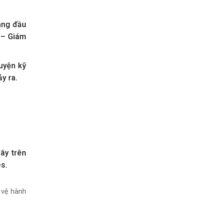
àng đầu
 – Giám
luyện kỹ
y ra.
đây trên
es.
 vệ hành