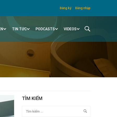
Đăng ký
Đăng nhập
ỆN
TIN TỨC
PODCASTS
VIDEOS
TÌM KIẾM