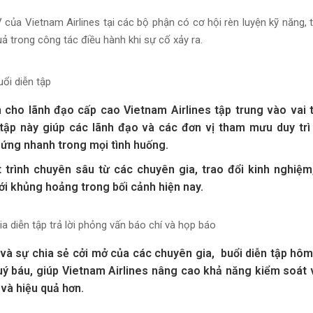
ủa Vietnam Airlines tại các bộ phận có cơ hội rèn luyện kỹ năng, t
ả trong công tác điều hành khi sự cố xảy ra.
ổi diễn tập
h cho lãnh đạo cấp cao Vietnam Airlines tập trung vào vai t
 tập này giúp các lãnh đạo và các đơn vị tham mưu duy trì
 ứng nhanh trong mọi tình huống.
trình chuyên sâu từ các chuyên gia, trao đổi kinh nghiệm,
i khủng hoảng trong bối cảnh hiện nay.
diễn tập trả lời phỏng vấn báo chí và họp báo
 và sự chia sẻ cởi mở của các chuyên gia, buổi diễn tập hô
uý báu, giúp Vietnam Airlines nâng cao khả năng kiểm soát 
và hiệu quả hơn.