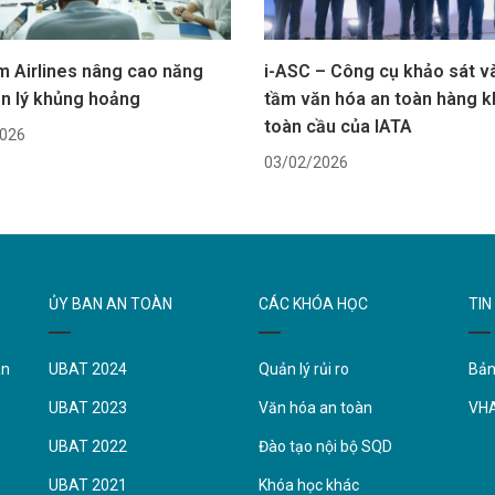
m Airlines nâng cao năng
i-ASC – Công cụ khảo sát v
ản lý khủng hoảng
tầm văn hóa an toàn hàng 
toàn cầu của IATA
026
03/02/2026
ỦY BAN AN TOÀN
CÁC KHÓA HỌC
TIN
àn
UBAT 2024
Quản lý rủi ro
Bản
UBAT 2023
Văn hóa an toàn
VH
UBAT 2022
Đào tạo nội bộ SQD
UBAT 2021
Khóa học khác