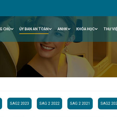
G CHỦ
ỦY BAN AN TOÀN
ANHK
KHÓA HỌC
THƯ VI
SAG2 2023
SAG 2 2022
SAG 2 2021
SAG2 20