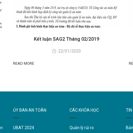
Kết luận SAG2 Tháng 02/2019
22/01/2020
READ MORE
R
ỦY BAN AN TOÀN
CÁC KHÓA HỌC
TIN
àn
UBAT 2024
Quản lý rủi ro
Bản