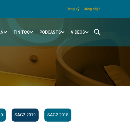
Đăng ký
Đăng nhập
ỆN
TIN TỨC
PODCASTS
VIDEOS
20
SAG2 2019
SAG2 2018