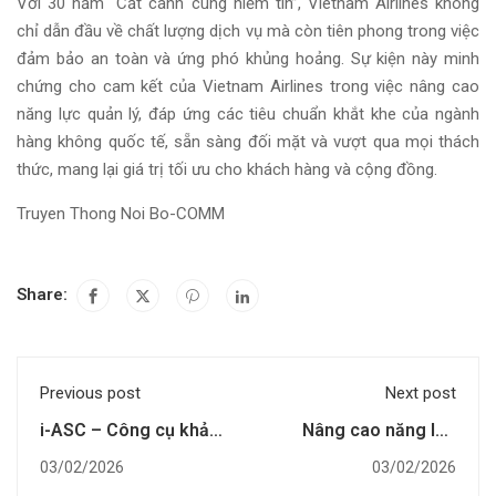
Với 30 năm “Cất cánh cùng niềm tin”, Vietnam Airlines không
chỉ dẫn đầu về chất lượng dịch vụ mà còn tiên phong trong việc
đảm bảo an toàn và ứng phó khủng hoảng. Sự kiện này minh
chứng cho cam kết của Vietnam Airlines trong việc nâng cao
năng lực quản lý, đáp ứng các tiêu chuẩn khắt khe của ngành
hàng không quốc tế, sẵn sàng đối mặt và vượt qua mọi thách
thức, mang lại giá trị tối ưu cho khách hàng và cộng đồng.
Truyen Thong Noi Bo-COMM
Share:
Previous post
Next post
i-ASC – Công cụ khảo
Nâng cao năng lực
sát và nâng tầm văn
quản lý rủi ro & quản lý
03/02/2026
03/02/2026
hóa an toàn hàng
sự thay đổi – Nền tảng