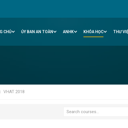
G CHỦ
ỦY BAN AN TOÀN
ANHK
KHÓA HỌC
THƯ VI
VHAT 2018