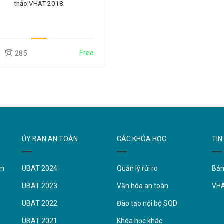
thảo VHAT 2018
Free
285
ỦY BAN AN TOÀN
CÁC KHÓA HỌC
TIN
àn
UBAT 2024
Quản lý rủi ro
Bản
UBAT 2023
Văn hóa an toàn
VH
UBAT 2022
Đào tạo nội bộ SQD
UBAT 2021
Khóa học khác