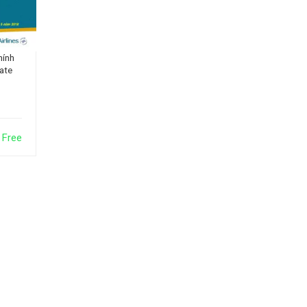
hính
ate
Free