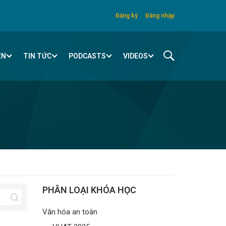
Đăng ký
Đăng nhập
ỆN
TIN TỨC
PODCASTS
VIDEOS
PHÂN LOẠI KHÓA HỌC
Văn hóa an toàn