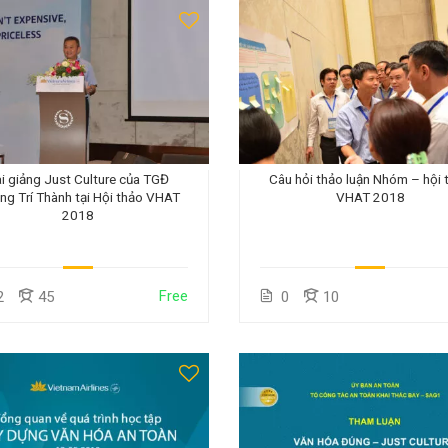
i giảng Just Culture của TGĐ
Câu hỏi thảo luận Nhóm – hội 
ng Trí Thành tại Hội thảo VHAT
VHAT 2018
2018
Free
2
45
0
10