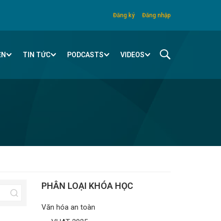
Đăng ký
Đăng nhập
ỆN
TIN TỨC
PODCASTS
VIDEOS
PHÂN LOẠI KHÓA HỌC
Văn hóa an toàn