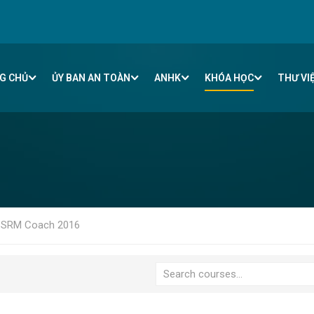
G CHỦ
ỦY BAN AN TOÀN
ANHK
KHÓA HỌC
THƯ VI
SRM Coach 2016