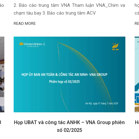
áo
2. Báo cáo trung tâm VNA Tham luận VNA_Chim va
h
chạm tàu bay 3. Báo cáo trung tâm ACV
c
READ MORE
R
3
Họp UBAT và công tác ANHK – VNA Group phiên
H
số 02/2025