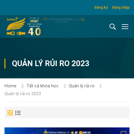
Đăng ký
Đăng nhập
QUẢN LÝ RỦI RO 2023
Home
Tất cả khóa học
Quản lý rủi ro
Quản lý rủi ro 2023