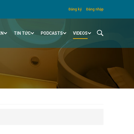
Đăng ký
Đăng nhập
ỆN
TIN TỨC
PODCASTS
VIDEOS