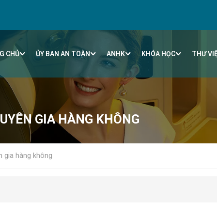
G CHỦ
ỦY BAN AN TOÀN
ANHK
KHÓA HỌC
THƯ VI
HUYÊN GIA HÀNG KHÔNG
n gia hàng không