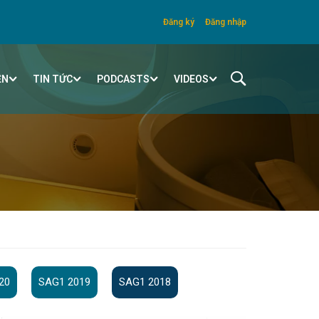
Đăng ký
Đăng nhập
ỆN
TIN TỨC
PODCASTS
VIDEOS
20
SAG1 2019
SAG1 2018