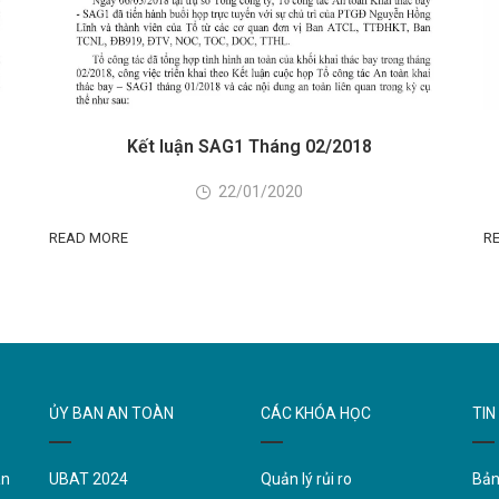
Kết luận SAG1 Tháng 02/2018
22/01/2020
READ MORE
R
ỦY BAN AN TOÀN
CÁC KHÓA HỌC
TIN
àn
UBAT 2024
Quản lý rủi ro
Bản