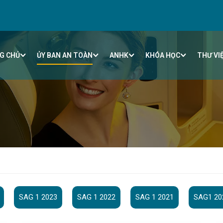
G CHỦ
ỦY BAN AN TOÀN
ANHK
KHÓA HỌC
THƯ VI
SAG 1 2023
SAG 1 2022
SAG 1 2021
SAG1 20